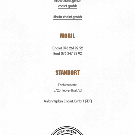
info@chalet.gmbh
chalet.gmbh
#insta chalet.gmbh
MOBIL
Chalet 076 261 92 92
Beat 076 247 92 92
STANDORT
Färbermatte
5723 Teufenthal AG
Anfahrtsplan Chalet.GmbH (PDF)