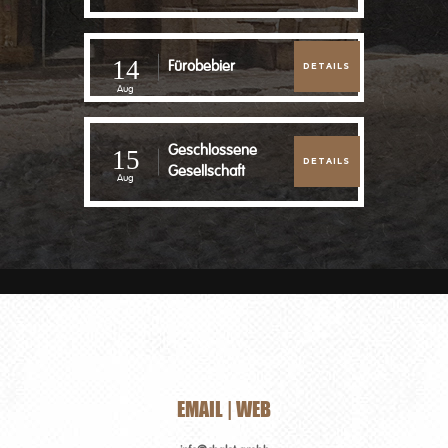
14
Fürobebier
DETAILS
Aug
Geschlossene
15
DETAILS
Gesellschaft
Aug
EMAIL | WEB