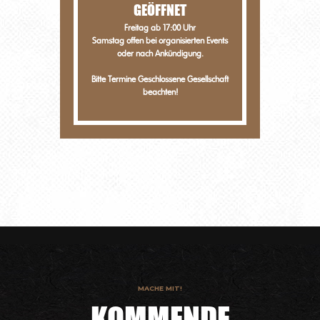
GEÖFFNET
Freitag ab 17:00 Uhr
Samstag offen bei organisierten Events
oder nach Ankündigung.
Bitte Termine
Geschlossene Gesellschaft
beachten!
MACHE MIT!
KOMMENDE